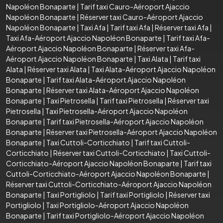
Napoléon Bonaparte
|
Tarif taxi Cauro-Aéroport Ajaccio
Napoléon Bonaparte
|
Réserver taxi Cauro-Aéroport Ajaccio
Napoléon Bonaparte
|
Taxi Afa
|
Tarif taxi Afa
|
Réserver taxi Afa
|
Taxi Afa-Aéroport Ajaccio Napoléon Bonaparte
|
Tarif taxi Afa-
Aéroport Ajaccio Napoléon Bonaparte
|
Réserver taxi Afa-
Aéroport Ajaccio Napoléon Bonaparte
|
Taxi Alata
|
Tarif taxi
Alata
|
Réserver taxi Alata
|
Taxi Alata-Aéroport Ajaccio Napoléon
Bonaparte
|
Tarif taxi Alata-Aéroport Ajaccio Napoléon
Bonaparte
|
Réserver taxi Alata-Aéroport Ajaccio Napoléon
Bonaparte
|
Taxi Pietrosella
|
Tarif taxi Pietrosella
|
Réserver taxi
Pietrosella
|
Taxi Pietrosella-Aéroport Ajaccio Napoléon
Bonaparte
|
Tarif taxi Pietrosella-Aéroport Ajaccio Napoléon
Bonaparte
|
Réserver taxi Pietrosella-Aéroport Ajaccio Napoléon
Bonaparte
|
Taxi Cuttoli-Corticchiato
|
Tarif taxi Cuttoli-
Corticchiato
|
Réserver taxi Cuttoli-Corticchiato
|
Taxi Cuttoli-
Corticchiato-Aéroport Ajaccio Napoléon Bonaparte
|
Tarif taxi
Cuttoli-Corticchiato-Aéroport Ajaccio Napoléon Bonaparte
|
Réserver taxi Cuttoli-Corticchiato-Aéroport Ajaccio Napoléon
Bonaparte
|
Taxi Portigliolo
|
Tarif taxi Portigliolo
|
Réserver taxi
Portigliolo
|
Taxi Portigliolo-Aéroport Ajaccio Napoléon
Bonaparte
|
Tarif taxi Portigliolo-Aéroport Ajaccio Napoléon