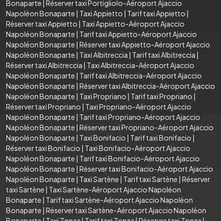
Bonaparte
|
Réserver taxi Portigliolo-Aéroport Ajaccio
Napoléon Bonaparte
|
Taxi Appietto
|
Tarif taxi Appietto
|
Réserver taxi Appietto
|
Taxi Appietto-Aéroport Ajaccio
Napoléon Bonaparte
|
Tarif taxi Appietto-Aéroport Ajaccio
Napoléon Bonaparte
|
Réserver taxi Appietto-Aéroport Ajaccio
Napoléon Bonaparte
|
Taxi Albitreccia
|
Tarif taxi Albitreccia
|
Réserver taxi Albitreccia
|
Taxi Albitreccia-Aéroport Ajaccio
Napoléon Bonaparte
|
Tarif taxi Albitreccia-Aéroport Ajaccio
Napoléon Bonaparte
|
Réserver taxi Albitreccia-Aéroport Ajaccio
Napoléon Bonaparte
|
Taxi Propriano
|
Tarif taxi Propriano
|
Réserver taxi Propriano
|
Taxi Propriano-Aéroport Ajaccio
Napoléon Bonaparte
|
Tarif taxi Propriano-Aéroport Ajaccio
Napoléon Bonaparte
|
Réserver taxi Propriano-Aéroport Ajaccio
Napoléon Bonaparte
|
Taxi Bonifacio
|
Tarif taxi Bonifacio
|
Réserver taxi Bonifacio
|
Taxi Bonifacio-Aéroport Ajaccio
Napoléon Bonaparte
|
Tarif taxi Bonifacio-Aéroport Ajaccio
Napoléon Bonaparte
|
Réserver taxi Bonifacio-Aéroport Ajaccio
Napoléon Bonaparte
|
Taxi Sartène
|
Tarif taxi Sartène
|
Réserver
taxi Sartène
|
Taxi Sartène-Aéroport Ajaccio Napoléon
Bonaparte
|
Tarif taxi Sartène-Aéroport Ajaccio Napoléon
Bonaparte
|
Réserver taxi Sartène-Aéroport Ajaccio Napoléon
Bonaparte
|
Taxi Zonza
|
Tarif taxi Zonza
|
Réserver taxi Zonza
|