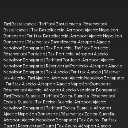
Taxi Bastelicaccia
|
Tarif taxi Bastelicaccia
|
Réserver taxi
Bastelicaccia
|
Taxi Bastelicaccia-Aéroport Ajaccio Napoléon
Bonaparte
|
Tarif taxi Bastelicaccia-Aéroport Ajaccio Napoléon
Bonaparte
|
Réserver taxi Bastelicaccia-Aéroport Ajaccio
Napoléon Bonaparte
|
Taxi Porticcio
|
Tarif taxi Porticcio
|
Réserver taxi Porticcio
|
Taxi Porticcio-Aéroport Ajaccio
Napoléon Bonaparte
|
Tarif taxi Porticcio-Aéroport Ajaccio
Napoléon Bonaparte
|
Réserver taxi Porticcio-Aéroport Ajaccio
Napoléon Bonaparte
|
Taxi Ajaccio
|
Tarif taxi Ajaccio
|
Réserver
taxi Ajaccio
|
Taxi Ajaccio-Aéroport Ajaccio Napoléon Bonaparte
|
Tarif taxi Ajaccio-Aéroport Ajaccio Napoléon Bonaparte
|
Réserver taxi Ajaccio-Aéroport Ajaccio Napoléon Bonaparte
|
Taxi Eccica-Suarella
|
Tarif taxi Eccica-Suarella
|
Réserver taxi
Eccica-Suarella
|
Taxi Eccica-Suarella-Aéroport Ajaccio
Napoléon Bonaparte
|
Tarif taxi Eccica-Suarella-Aéroport
Ajaccio Napoléon Bonaparte
|
Réserver taxi Eccica-Suarella-
Aéroport Ajaccio Napoléon Bonaparte
|
Taxi Cauro
|
Tarif taxi
Cauro
|
Réserver taxi Cauro
|
Taxi Cauro-Aéroport Ajaccio