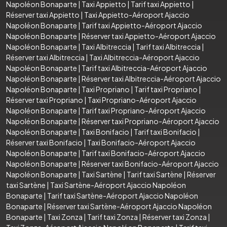
Napoléon Bonaparte
|
Taxi Appietto
|
Tarif taxi Appietto
|
Réserver taxi Appietto
|
Taxi Appietto-Aéroport Ajaccio
Napoléon Bonaparte
|
Tarif taxi Appietto-Aéroport Ajaccio
Napoléon Bonaparte
|
Réserver taxi Appietto-Aéroport Ajaccio
Napoléon Bonaparte
|
Taxi Albitreccia
|
Tarif taxi Albitreccia
|
Réserver taxi Albitreccia
|
Taxi Albitreccia-Aéroport Ajaccio
Napoléon Bonaparte
|
Tarif taxi Albitreccia-Aéroport Ajaccio
Napoléon Bonaparte
|
Réserver taxi Albitreccia-Aéroport Ajaccio
Napoléon Bonaparte
|
Taxi Propriano
|
Tarif taxi Propriano
|
Réserver taxi Propriano
|
Taxi Propriano-Aéroport Ajaccio
Napoléon Bonaparte
|
Tarif taxi Propriano-Aéroport Ajaccio
Napoléon Bonaparte
|
Réserver taxi Propriano-Aéroport Ajaccio
Napoléon Bonaparte
|
Taxi Bonifacio
|
Tarif taxi Bonifacio
|
Réserver taxi Bonifacio
|
Taxi Bonifacio-Aéroport Ajaccio
Napoléon Bonaparte
|
Tarif taxi Bonifacio-Aéroport Ajaccio
Napoléon Bonaparte
|
Réserver taxi Bonifacio-Aéroport Ajaccio
Napoléon Bonaparte
|
Taxi Sartène
|
Tarif taxi Sartène
|
Réserver
taxi Sartène
|
Taxi Sartène-Aéroport Ajaccio Napoléon
Bonaparte
|
Tarif taxi Sartène-Aéroport Ajaccio Napoléon
Bonaparte
|
Réserver taxi Sartène-Aéroport Ajaccio Napoléon
Bonaparte
|
Taxi Zonza
|
Tarif taxi Zonza
|
Réserver taxi Zonza
|