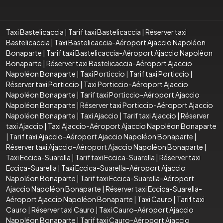
Taxi Bastelicaccia
|
Tarif taxi Bastelicaccia
|
Réserver taxi
Bastelicaccia
|
Taxi Bastelicaccia-Aéroport Ajaccio Napoléon
Bonaparte
|
Tarif taxi Bastelicaccia-Aéroport Ajaccio Napoléon
Bonaparte
|
Réserver taxi Bastelicaccia-Aéroport Ajaccio
Napoléon Bonaparte
|
Taxi Porticcio
|
Tarif taxi Porticcio
|
Réserver taxi Porticcio
|
Taxi Porticcio-Aéroport Ajaccio
Napoléon Bonaparte
|
Tarif taxi Porticcio-Aéroport Ajaccio
Napoléon Bonaparte
|
Réserver taxi Porticcio-Aéroport Ajaccio
Napoléon Bonaparte
|
Taxi Ajaccio
|
Tarif taxi Ajaccio
|
Réserver
taxi Ajaccio
|
Taxi Ajaccio-Aéroport Ajaccio Napoléon Bonaparte
|
Tarif taxi Ajaccio-Aéroport Ajaccio Napoléon Bonaparte
|
Réserver taxi Ajaccio-Aéroport Ajaccio Napoléon Bonaparte
|
Taxi Eccica-Suarella
|
Tarif taxi Eccica-Suarella
|
Réserver taxi
Eccica-Suarella
|
Taxi Eccica-Suarella-Aéroport Ajaccio
Napoléon Bonaparte
|
Tarif taxi Eccica-Suarella-Aéroport
Ajaccio Napoléon Bonaparte
|
Réserver taxi Eccica-Suarella-
Aéroport Ajaccio Napoléon Bonaparte
|
Taxi Cauro
|
Tarif taxi
Cauro
|
Réserver taxi Cauro
|
Taxi Cauro-Aéroport Ajaccio
Napoléon Bonaparte
|
Tarif taxi Cauro-Aéroport Ajaccio