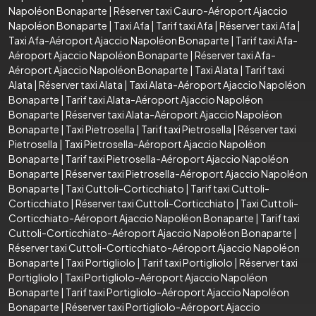
Napoléon Bonaparte
|
Réserver taxi Cauro-Aéroport Ajaccio
Napoléon Bonaparte
|
Taxi Afa
|
Tarif taxi Afa
|
Réserver taxi Afa
|
Taxi Afa-Aéroport Ajaccio Napoléon Bonaparte
|
Tarif taxi Afa-
Aéroport Ajaccio Napoléon Bonaparte
|
Réserver taxi Afa-
Aéroport Ajaccio Napoléon Bonaparte
|
Taxi Alata
|
Tarif taxi
Alata
|
Réserver taxi Alata
|
Taxi Alata-Aéroport Ajaccio Napoléon
Bonaparte
|
Tarif taxi Alata-Aéroport Ajaccio Napoléon
Bonaparte
|
Réserver taxi Alata-Aéroport Ajaccio Napoléon
Bonaparte
|
Taxi Pietrosella
|
Tarif taxi Pietrosella
|
Réserver taxi
Pietrosella
|
Taxi Pietrosella-Aéroport Ajaccio Napoléon
Bonaparte
|
Tarif taxi Pietrosella-Aéroport Ajaccio Napoléon
Bonaparte
|
Réserver taxi Pietrosella-Aéroport Ajaccio Napoléon
Bonaparte
|
Taxi Cuttoli-Corticchiato
|
Tarif taxi Cuttoli-
Corticchiato
|
Réserver taxi Cuttoli-Corticchiato
|
Taxi Cuttoli-
Corticchiato-Aéroport Ajaccio Napoléon Bonaparte
|
Tarif taxi
Cuttoli-Corticchiato-Aéroport Ajaccio Napoléon Bonaparte
|
Réserver taxi Cuttoli-Corticchiato-Aéroport Ajaccio Napoléon
Bonaparte
|
Taxi Portigliolo
|
Tarif taxi Portigliolo
|
Réserver taxi
Portigliolo
|
Taxi Portigliolo-Aéroport Ajaccio Napoléon
Bonaparte
|
Tarif taxi Portigliolo-Aéroport Ajaccio Napoléon
Bonaparte
|
Réserver taxi Portigliolo-Aéroport Ajaccio