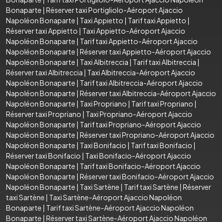
Bonaparte
|
Réserver taxi Portigliolo-Aéroport Ajaccio
Napoléon Bonaparte
|
Taxi Appietto
|
Tarif taxi Appietto
|
Réserver taxi Appietto
|
Taxi Appietto-Aéroport Ajaccio
Napoléon Bonaparte
|
Tarif taxi Appietto-Aéroport Ajaccio
Napoléon Bonaparte
|
Réserver taxi Appietto-Aéroport Ajaccio
Napoléon Bonaparte
|
Taxi Albitreccia
|
Tarif taxi Albitreccia
|
Réserver taxi Albitreccia
|
Taxi Albitreccia-Aéroport Ajaccio
Napoléon Bonaparte
|
Tarif taxi Albitreccia-Aéroport Ajaccio
Napoléon Bonaparte
|
Réserver taxi Albitreccia-Aéroport Ajaccio
Napoléon Bonaparte
|
Taxi Propriano
|
Tarif taxi Propriano
|
Réserver taxi Propriano
|
Taxi Propriano-Aéroport Ajaccio
Napoléon Bonaparte
|
Tarif taxi Propriano-Aéroport Ajaccio
Napoléon Bonaparte
|
Réserver taxi Propriano-Aéroport Ajaccio
Napoléon Bonaparte
|
Taxi Bonifacio
|
Tarif taxi Bonifacio
|
Réserver taxi Bonifacio
|
Taxi Bonifacio-Aéroport Ajaccio
Napoléon Bonaparte
|
Tarif taxi Bonifacio-Aéroport Ajaccio
Napoléon Bonaparte
|
Réserver taxi Bonifacio-Aéroport Ajaccio
Napoléon Bonaparte
|
Taxi Sartène
|
Tarif taxi Sartène
|
Réserver
taxi Sartène
|
Taxi Sartène-Aéroport Ajaccio Napoléon
Bonaparte
|
Tarif taxi Sartène-Aéroport Ajaccio Napoléon
Bonaparte
|
Réserver taxi Sartène-Aéroport Ajaccio Napoléon