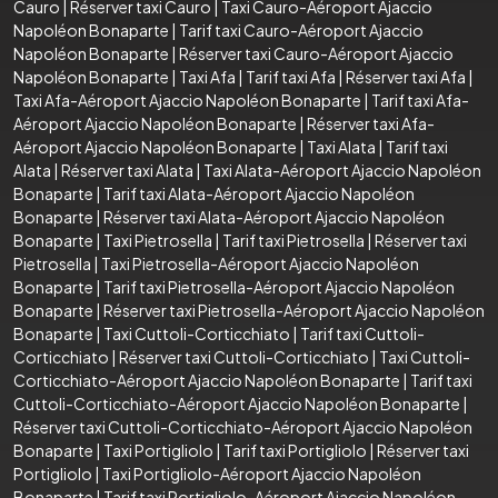
Cauro
|
Réserver taxi Cauro
|
Taxi Cauro-Aéroport Ajaccio
Napoléon Bonaparte
|
Tarif taxi Cauro-Aéroport Ajaccio
Napoléon Bonaparte
|
Réserver taxi Cauro-Aéroport Ajaccio
Napoléon Bonaparte
|
Taxi Afa
|
Tarif taxi Afa
|
Réserver taxi Afa
|
Taxi Afa-Aéroport Ajaccio Napoléon Bonaparte
|
Tarif taxi Afa-
Aéroport Ajaccio Napoléon Bonaparte
|
Réserver taxi Afa-
Aéroport Ajaccio Napoléon Bonaparte
|
Taxi Alata
|
Tarif taxi
Alata
|
Réserver taxi Alata
|
Taxi Alata-Aéroport Ajaccio Napoléon
Bonaparte
|
Tarif taxi Alata-Aéroport Ajaccio Napoléon
Bonaparte
|
Réserver taxi Alata-Aéroport Ajaccio Napoléon
Bonaparte
|
Taxi Pietrosella
|
Tarif taxi Pietrosella
|
Réserver taxi
Pietrosella
|
Taxi Pietrosella-Aéroport Ajaccio Napoléon
Bonaparte
|
Tarif taxi Pietrosella-Aéroport Ajaccio Napoléon
Bonaparte
|
Réserver taxi Pietrosella-Aéroport Ajaccio Napoléon
Bonaparte
|
Taxi Cuttoli-Corticchiato
|
Tarif taxi Cuttoli-
Corticchiato
|
Réserver taxi Cuttoli-Corticchiato
|
Taxi Cuttoli-
Corticchiato-Aéroport Ajaccio Napoléon Bonaparte
|
Tarif taxi
Cuttoli-Corticchiato-Aéroport Ajaccio Napoléon Bonaparte
|
Réserver taxi Cuttoli-Corticchiato-Aéroport Ajaccio Napoléon
Bonaparte
|
Taxi Portigliolo
|
Tarif taxi Portigliolo
|
Réserver taxi
Portigliolo
|
Taxi Portigliolo-Aéroport Ajaccio Napoléon
Bonaparte
|
Tarif taxi Portigliolo-Aéroport Ajaccio Napoléon