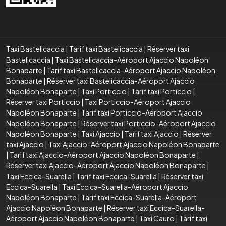
Taxi Bastelicaccia
|
Tarif taxi Bastelicaccia
|
Réserver taxi
Bastelicaccia
|
Taxi Bastelicaccia-Aéroport Ajaccio Napoléon
Bonaparte
|
Tarif taxi Bastelicaccia-Aéroport Ajaccio Napoléon
Bonaparte
|
Réserver taxi Bastelicaccia-Aéroport Ajaccio
Napoléon Bonaparte
|
Taxi Porticcio
|
Tarif taxi Porticcio
|
Réserver taxi Porticcio
|
Taxi Porticcio-Aéroport Ajaccio
Napoléon Bonaparte
|
Tarif taxi Porticcio-Aéroport Ajaccio
Napoléon Bonaparte
|
Réserver taxi Porticcio-Aéroport Ajaccio
Napoléon Bonaparte
|
Taxi Ajaccio
|
Tarif taxi Ajaccio
|
Réserver
taxi Ajaccio
|
Taxi Ajaccio-Aéroport Ajaccio Napoléon Bonaparte
|
Tarif taxi Ajaccio-Aéroport Ajaccio Napoléon Bonaparte
|
Réserver taxi Ajaccio-Aéroport Ajaccio Napoléon Bonaparte
|
Taxi Eccica-Suarella
|
Tarif taxi Eccica-Suarella
|
Réserver taxi
Eccica-Suarella
|
Taxi Eccica-Suarella-Aéroport Ajaccio
Napoléon Bonaparte
|
Tarif taxi Eccica-Suarella-Aéroport
Ajaccio Napoléon Bonaparte
|
Réserver taxi Eccica-Suarella-
Aéroport Ajaccio Napoléon Bonaparte
|
Taxi Cauro
|
Tarif taxi