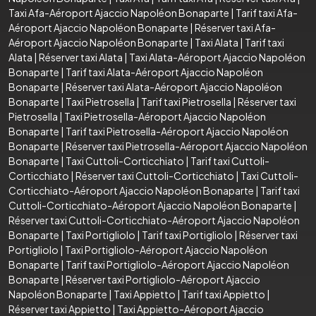
Taxi Afa-Aéroport Ajaccio Napoléon Bonaparte
|
Tarif taxi Afa-
Aéroport Ajaccio Napoléon Bonaparte
|
Réserver taxi Afa-
Aéroport Ajaccio Napoléon Bonaparte
|
Taxi Alata
|
Tarif taxi
Alata
|
Réserver taxi Alata
|
Taxi Alata-Aéroport Ajaccio Napoléon
Bonaparte
|
Tarif taxi Alata-Aéroport Ajaccio Napoléon
Bonaparte
|
Réserver taxi Alata-Aéroport Ajaccio Napoléon
Bonaparte
|
Taxi Pietrosella
|
Tarif taxi Pietrosella
|
Réserver taxi
Pietrosella
|
Taxi Pietrosella-Aéroport Ajaccio Napoléon
Bonaparte
|
Tarif taxi Pietrosella-Aéroport Ajaccio Napoléon
Bonaparte
|
Réserver taxi Pietrosella-Aéroport Ajaccio Napoléon
Bonaparte
|
Taxi Cuttoli-Corticchiato
|
Tarif taxi Cuttoli-
Corticchiato
|
Réserver taxi Cuttoli-Corticchiato
|
Taxi Cuttoli-
Corticchiato-Aéroport Ajaccio Napoléon Bonaparte
|
Tarif taxi
Cuttoli-Corticchiato-Aéroport Ajaccio Napoléon Bonaparte
|
Réserver taxi Cuttoli-Corticchiato-Aéroport Ajaccio Napoléon
Bonaparte
|
Taxi Portigliolo
|
Tarif taxi Portigliolo
|
Réserver taxi
Portigliolo
|
Taxi Portigliolo-Aéroport Ajaccio Napoléon
Bonaparte
|
Tarif taxi Portigliolo-Aéroport Ajaccio Napoléon
Bonaparte
|
Réserver taxi Portigliolo-Aéroport Ajaccio
Napoléon Bonaparte
|
Taxi Appietto
|
Tarif taxi Appietto
|
Réserver taxi Appietto
|
Taxi Appietto-Aéroport Ajaccio