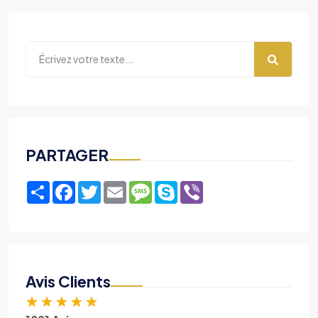
PARTAGER
Share
Facebook
Twitter
Email
Message
Skype
Viber
Avis Clients
★
★
★
★
★