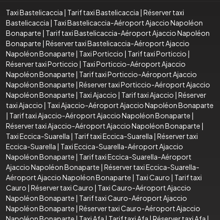
Taxi Bastelicaccia
|
Tarif taxi Bastelicaccia
|
Réserver taxi
Bastelicaccia
|
Taxi Bastelicaccia-Aéroport Ajaccio Napoléon
Bonaparte
|
Tarif taxi Bastelicaccia-Aéroport Ajaccio Napoléon
Bonaparte
|
Réserver taxi Bastelicaccia-Aéroport Ajaccio
Napoléon Bonaparte
|
Taxi Porticcio
|
Tarif taxi Porticcio
|
Réserver taxi Porticcio
|
Taxi Porticcio-Aéroport Ajaccio
Napoléon Bonaparte
|
Tarif taxi Porticcio-Aéroport Ajaccio
Napoléon Bonaparte
|
Réserver taxi Porticcio-Aéroport Ajaccio
Napoléon Bonaparte
|
Taxi Ajaccio
|
Tarif taxi Ajaccio
|
Réserver
taxi Ajaccio
|
Taxi Ajaccio-Aéroport Ajaccio Napoléon Bonaparte
|
Tarif taxi Ajaccio-Aéroport Ajaccio Napoléon Bonaparte
|
Réserver taxi Ajaccio-Aéroport Ajaccio Napoléon Bonaparte
|
Taxi Eccica-Suarella
|
Tarif taxi Eccica-Suarella
|
Réserver taxi
Eccica-Suarella
|
Taxi Eccica-Suarella-Aéroport Ajaccio
Napoléon Bonaparte
|
Tarif taxi Eccica-Suarella-Aéroport
Ajaccio Napoléon Bonaparte
|
Réserver taxi Eccica-Suarella-
Aéroport Ajaccio Napoléon Bonaparte
|
Taxi Cauro
|
Tarif taxi
Cauro
|
Réserver taxi Cauro
|
Taxi Cauro-Aéroport Ajaccio
Napoléon Bonaparte
|
Tarif taxi Cauro-Aéroport Ajaccio
Napoléon Bonaparte
|
Réserver taxi Cauro-Aéroport Ajaccio
Napoléon Bonaparte
|
Taxi Afa
|
Tarif taxi Afa
|
Réserver taxi Afa
|