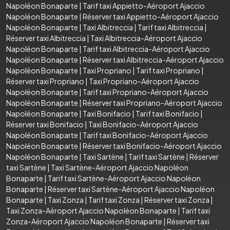
Napoléon Bonaparte
|
Tarif taxi Appietto-Aéroport Ajaccio
Napoléon Bonaparte
|
Réserver taxi Appietto-Aéroport Ajaccio
Napoléon Bonaparte
|
Taxi Albitreccia
|
Tarif taxi Albitreccia
|
Réserver taxi Albitreccia
|
Taxi Albitreccia-Aéroport Ajaccio
Napoléon Bonaparte
|
Tarif taxi Albitreccia-Aéroport Ajaccio
Napoléon Bonaparte
|
Réserver taxi Albitreccia-Aéroport Ajaccio
Napoléon Bonaparte
|
Taxi Propriano
|
Tarif taxi Propriano
|
Réserver taxi Propriano
|
Taxi Propriano-Aéroport Ajaccio
Napoléon Bonaparte
|
Tarif taxi Propriano-Aéroport Ajaccio
Napoléon Bonaparte
|
Réserver taxi Propriano-Aéroport Ajaccio
Napoléon Bonaparte
|
Taxi Bonifacio
|
Tarif taxi Bonifacio
|
Réserver taxi Bonifacio
|
Taxi Bonifacio-Aéroport Ajaccio
Napoléon Bonaparte
|
Tarif taxi Bonifacio-Aéroport Ajaccio
Napoléon Bonaparte
|
Réserver taxi Bonifacio-Aéroport Ajaccio
Napoléon Bonaparte
|
Taxi Sartène
|
Tarif taxi Sartène
|
Réserver
taxi Sartène
|
Taxi Sartène-Aéroport Ajaccio Napoléon
Bonaparte
|
Tarif taxi Sartène-Aéroport Ajaccio Napoléon
Bonaparte
|
Réserver taxi Sartène-Aéroport Ajaccio Napoléon
Bonaparte
|
Taxi Zonza
|
Tarif taxi Zonza
|
Réserver taxi Zonza
|
Taxi Zonza-Aéroport Ajaccio Napoléon Bonaparte
|
Tarif taxi
Zonza-Aéroport Ajaccio Napoléon Bonaparte
|
Réserver taxi