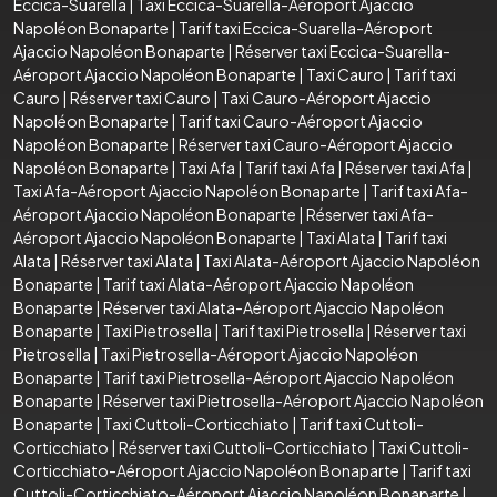
Eccica-Suarella
|
Taxi Eccica-Suarella-Aéroport Ajaccio
Napoléon Bonaparte
|
Tarif taxi Eccica-Suarella-Aéroport
Ajaccio Napoléon Bonaparte
|
Réserver taxi Eccica-Suarella-
Aéroport Ajaccio Napoléon Bonaparte
|
Taxi Cauro
|
Tarif taxi
Cauro
|
Réserver taxi Cauro
|
Taxi Cauro-Aéroport Ajaccio
Napoléon Bonaparte
|
Tarif taxi Cauro-Aéroport Ajaccio
Napoléon Bonaparte
|
Réserver taxi Cauro-Aéroport Ajaccio
Napoléon Bonaparte
|
Taxi Afa
|
Tarif taxi Afa
|
Réserver taxi Afa
|
Taxi Afa-Aéroport Ajaccio Napoléon Bonaparte
|
Tarif taxi Afa-
Aéroport Ajaccio Napoléon Bonaparte
|
Réserver taxi Afa-
Aéroport Ajaccio Napoléon Bonaparte
|
Taxi Alata
|
Tarif taxi
Alata
|
Réserver taxi Alata
|
Taxi Alata-Aéroport Ajaccio Napoléon
Bonaparte
|
Tarif taxi Alata-Aéroport Ajaccio Napoléon
Bonaparte
|
Réserver taxi Alata-Aéroport Ajaccio Napoléon
Bonaparte
|
Taxi Pietrosella
|
Tarif taxi Pietrosella
|
Réserver taxi
Pietrosella
|
Taxi Pietrosella-Aéroport Ajaccio Napoléon
Bonaparte
|
Tarif taxi Pietrosella-Aéroport Ajaccio Napoléon
Bonaparte
|
Réserver taxi Pietrosella-Aéroport Ajaccio Napoléon
Bonaparte
|
Taxi Cuttoli-Corticchiato
|
Tarif taxi Cuttoli-
Corticchiato
|
Réserver taxi Cuttoli-Corticchiato
|
Taxi Cuttoli-
Corticchiato-Aéroport Ajaccio Napoléon Bonaparte
|
Tarif taxi
Cuttoli-Corticchiato-Aéroport Ajaccio Napoléon Bonaparte
|