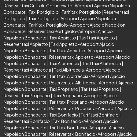
Réserver taxi Cuttoli-Corticchiato-Aéroport Ajaccio Napoléon
Bonaparte
|
Taxi Portigliolo
|
Tarif taxi Portigliolo
|
Réserver taxi
Portigliolo
|
Taxi Portigliolo-Aéroport Ajaccio Napoléon
Bonaparte
|
Tarif taxi Portigliolo-Aéroport Ajaccio Napoléon
Bonaparte
|
Réserver taxi Portigliolo-Aéroport Ajaccio
Napoléon Bonaparte
|
Taxi Appietto
|
Tarif taxi Appietto
|
Réserver taxi Appietto
|
Taxi Appietto-Aéroport Ajaccio
Napoléon Bonaparte
|
Tarif taxi Appietto-Aéroport Ajaccio
Napoléon Bonaparte
|
Réserver taxi Appietto-Aéroport Ajaccio
Napoléon Bonaparte
|
Taxi Albitreccia
|
Tarif taxi Albitreccia
|
Réserver taxi Albitreccia
|
Taxi Albitreccia-Aéroport Ajaccio
Napoléon Bonaparte
|
Tarif taxi Albitreccia-Aéroport Ajaccio
Napoléon Bonaparte
|
Réserver taxi Albitreccia-Aéroport Ajaccio
Napoléon Bonaparte
|
Taxi Propriano
|
Tarif taxi Propriano
|
Réserver taxi Propriano
|
Taxi Propriano-Aéroport Ajaccio
Napoléon Bonaparte
|
Tarif taxi Propriano-Aéroport Ajaccio
Napoléon Bonaparte
|
Réserver taxi Propriano-Aéroport Ajaccio
Napoléon Bonaparte
|
Taxi Bonifacio
|
Tarif taxi Bonifacio
|
Réserver taxi Bonifacio
|
Taxi Bonifacio-Aéroport Ajaccio
Napoléon Bonaparte
|
Tarif taxi Bonifacio-Aéroport Ajaccio
Napoléon Bonaparte
|
Réserver taxi Bonifacio-Aéroport Ajaccio