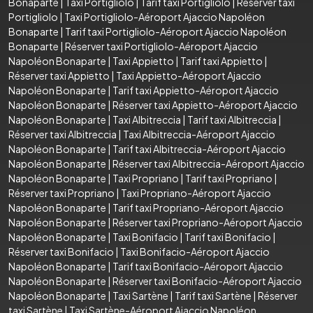
Bonaparte
|
Taxi Portigliolo
|
Tarif taxi Portigliolo
|
Réserver taxi
Portigliolo
|
Taxi Portigliolo-Aéroport Ajaccio Napoléon
Bonaparte
|
Tarif taxi Portigliolo-Aéroport Ajaccio Napoléon
Bonaparte
|
Réserver taxi Portigliolo-Aéroport Ajaccio
Napoléon Bonaparte
|
Taxi Appietto
|
Tarif taxi Appietto
|
Réserver taxi Appietto
|
Taxi Appietto-Aéroport Ajaccio
Napoléon Bonaparte
|
Tarif taxi Appietto-Aéroport Ajaccio
Napoléon Bonaparte
|
Réserver taxi Appietto-Aéroport Ajaccio
Napoléon Bonaparte
|
Taxi Albitreccia
|
Tarif taxi Albitreccia
|
Réserver taxi Albitreccia
|
Taxi Albitreccia-Aéroport Ajaccio
Napoléon Bonaparte
|
Tarif taxi Albitreccia-Aéroport Ajaccio
Napoléon Bonaparte
|
Réserver taxi Albitreccia-Aéroport Ajaccio
Napoléon Bonaparte
|
Taxi Propriano
|
Tarif taxi Propriano
|
Réserver taxi Propriano
|
Taxi Propriano-Aéroport Ajaccio
Napoléon Bonaparte
|
Tarif taxi Propriano-Aéroport Ajaccio
Napoléon Bonaparte
|
Réserver taxi Propriano-Aéroport Ajaccio
Napoléon Bonaparte
|
Taxi Bonifacio
|
Tarif taxi Bonifacio
|
Réserver taxi Bonifacio
|
Taxi Bonifacio-Aéroport Ajaccio
Napoléon Bonaparte
|
Tarif taxi Bonifacio-Aéroport Ajaccio
Napoléon Bonaparte
|
Réserver taxi Bonifacio-Aéroport Ajaccio
Napoléon Bonaparte
|
Taxi Sartène
|
Tarif taxi Sartène
|
Réserver
taxi Sartène
|
Taxi Sartène-Aéroport Ajaccio Napoléon