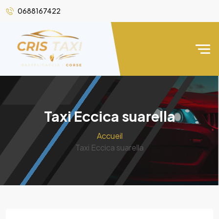
0688167422
Taxi Eccica suarella
Accueil
Taxi Eccica suarella