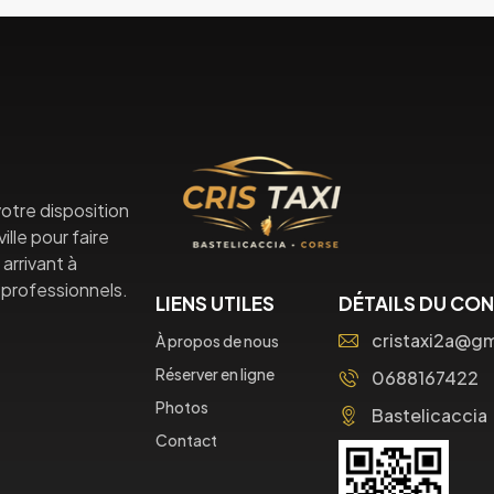
otre disposition
lle pour faire
arrivant à
professionnels.
LIENS UTILES
DÉTAILS DU CO
cristaxi2a@g
À propos de nous
Réserver en ligne
0688167422
Photos
Bastelicaccia
Contact