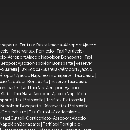
Bonaparte
|
Tarif taxi Bastelicaccia-Aéroport Ajaccio
iccio
|
Réserver taxi Porticcio
|
Taxi Porticcio-
iccio-Aéroport Ajaccio Napoléon Bonaparte
|
Taxi
o-Aéroport Ajaccio Napoléon Bonaparte
|
Réserver
a-Suarella
|
Taxi Eccica-Suarella-Aéroport Ajaccio
-Aéroport Ajaccio Napoléon Bonaparte
|
Taxi Cauro
|
accio Napoléon Bonaparte
|
Réserver taxi Cauro-
Bonaparte
|
Tarif taxi Afa-Aéroport Ajaccio
 Alata
|
Taxi Alata-Aéroport Ajaccio Napoléon
naparte
|
Taxi Pietrosella
|
Tarif taxi Pietrosella
|
io Napoléon Bonaparte
|
Réserver taxi Pietrosella-
i-Corticchiato
|
Taxi Cuttoli-Corticchiato-
r taxi Cuttoli-Corticchiato-Aéroport Ajaccio
io Napoléon Bonaparte
|
Tarif taxi Portigliolo-