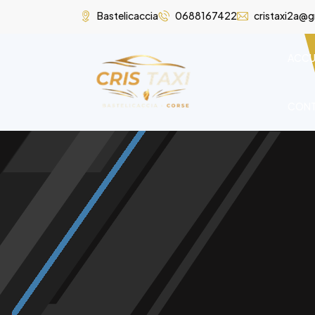
Bastelicaccia
0688167422
cristaxi2a@
ACCU
CON