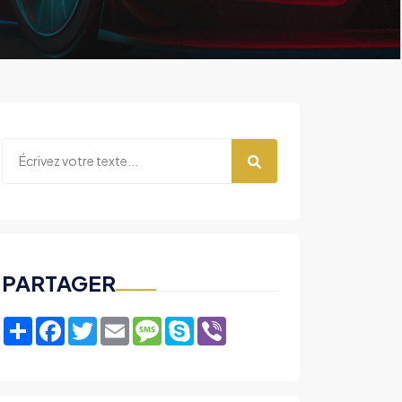
PARTAGER
Share
Facebook
Twitter
Email
Message
Skype
Viber