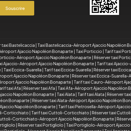
Souscrire
 taxi Bastelicaccia
|
Taxi Bastelicaccia-Aéroport Ajaccio Napoléon 
a-Aéroport Ajaccio Napoléon Bonaparte
|
Taxi Porticcio
|
Tarif taxi Port
 Porticcio-Aéroport Ajaccio Napoléon Bonaparte
|
Réserver taxi Port
xi Ajaccio-Aéroport Ajaccio Napoléon Bonaparte
|
Tarif taxi Ajacci
e
|
Taxi Eccica-Suarella
|
Tarif taxi Eccica-Suarella
|
Réserver taxi Eccic
Aéroport Ajaccio Napoléon Bonaparte
|
Réserver taxi Eccica-Suarella
éroport Ajaccio Napoléon Bonaparte
|
Tarif taxi Cauro-Aéroport Aj
arif taxi Afa
|
Réserver taxi Afa
|
Taxi Afa-Aéroport Ajaccio Napoléon 
 Ajaccio Napoléon Bonaparte
|
Taxi Alata
|
Tarif taxi Alata
|
Réserver taxi
oléon Bonaparte
|
Réserver taxi Alata-Aéroport Ajaccio Napoléon Bo
t Ajaccio Napoléon Bonaparte
|
Tarif taxi Pietrosella-Aéroport Ajacc
li-Corticchiato
|
Tarif taxi Cuttoli-Corticchiato
|
Réserver taxi Cuttol
 Cuttoli-Corticchiato-Aéroport Ajaccio Napoléon Bonaparte
|
Réserve
rtigliolo
|
Réserver taxi Portigliolo
|
Taxi Portigliolo-Aéroport Ajacc