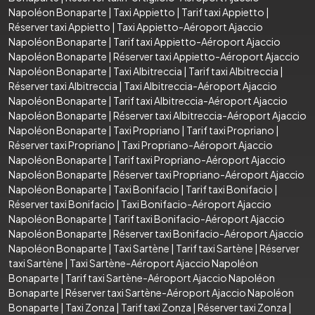
Napoléon Bonaparte
|
Taxi Appietto
|
Tarif taxi Appietto
|
Réserver taxi Appietto
|
Taxi Appietto-Aéroport Ajaccio
Napoléon Bonaparte
|
Tarif taxi Appietto-Aéroport Ajaccio
Napoléon Bonaparte
|
Réserver taxi Appietto-Aéroport Ajaccio
Napoléon Bonaparte
|
Taxi Albitreccia
|
Tarif taxi Albitreccia
|
Réserver taxi Albitreccia
|
Taxi Albitreccia-Aéroport Ajaccio
Napoléon Bonaparte
|
Tarif taxi Albitreccia-Aéroport Ajaccio
Napoléon Bonaparte
|
Réserver taxi Albitreccia-Aéroport Ajaccio
Napoléon Bonaparte
|
Taxi Propriano
|
Tarif taxi Propriano
|
Réserver taxi Propriano
|
Taxi Propriano-Aéroport Ajaccio
Napoléon Bonaparte
|
Tarif taxi Propriano-Aéroport Ajaccio
Napoléon Bonaparte
|
Réserver taxi Propriano-Aéroport Ajaccio
Napoléon Bonaparte
|
Taxi Bonifacio
|
Tarif taxi Bonifacio
|
Réserver taxi Bonifacio
|
Taxi Bonifacio-Aéroport Ajaccio
Napoléon Bonaparte
|
Tarif taxi Bonifacio-Aéroport Ajaccio
Napoléon Bonaparte
|
Réserver taxi Bonifacio-Aéroport Ajaccio
Napoléon Bonaparte
|
Taxi Sartène
|
Tarif taxi Sartène
|
Réserver
taxi Sartène
|
Taxi Sartène-Aéroport Ajaccio Napoléon
Bonaparte
|
Tarif taxi Sartène-Aéroport Ajaccio Napoléon
Bonaparte
|
Réserver taxi Sartène-Aéroport Ajaccio Napoléon
Bonaparte
|
Taxi Zonza
|
Tarif taxi Zonza
|
Réserver taxi Zonza
|