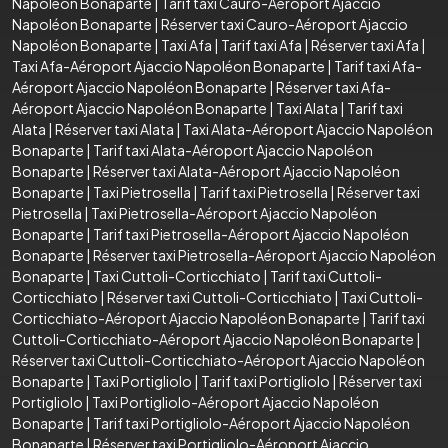
Napoléon Bonaparte
|
Tarif taxi Cauro-Aéroport Ajaccio
Napoléon Bonaparte
|
Réserver taxi Cauro-Aéroport Ajaccio
Napoléon Bonaparte
|
Taxi Afa
|
Tarif taxi Afa
|
Réserver taxi Afa
|
Taxi Afa-Aéroport Ajaccio Napoléon Bonaparte
|
Tarif taxi Afa-
Aéroport Ajaccio Napoléon Bonaparte
|
Réserver taxi Afa-
Aéroport Ajaccio Napoléon Bonaparte
|
Taxi Alata
|
Tarif taxi
Alata
|
Réserver taxi Alata
|
Taxi Alata-Aéroport Ajaccio Napoléon
Bonaparte
|
Tarif taxi Alata-Aéroport Ajaccio Napoléon
Bonaparte
|
Réserver taxi Alata-Aéroport Ajaccio Napoléon
Bonaparte
|
Taxi Pietrosella
|
Tarif taxi Pietrosella
|
Réserver taxi
Pietrosella
|
Taxi Pietrosella-Aéroport Ajaccio Napoléon
Bonaparte
|
Tarif taxi Pietrosella-Aéroport Ajaccio Napoléon
Bonaparte
|
Réserver taxi Pietrosella-Aéroport Ajaccio Napoléon
Bonaparte
|
Taxi Cuttoli-Corticchiato
|
Tarif taxi Cuttoli-
Corticchiato
|
Réserver taxi Cuttoli-Corticchiato
|
Taxi Cuttoli-
Corticchiato-Aéroport Ajaccio Napoléon Bonaparte
|
Tarif taxi
Cuttoli-Corticchiato-Aéroport Ajaccio Napoléon Bonaparte
|
Réserver taxi Cuttoli-Corticchiato-Aéroport Ajaccio Napoléon
Bonaparte
|
Taxi Portigliolo
|
Tarif taxi Portigliolo
|
Réserver taxi
Portigliolo
|
Taxi Portigliolo-Aéroport Ajaccio Napoléon
Bonaparte
|
Tarif taxi Portigliolo-Aéroport Ajaccio Napoléon
Bonaparte
|
Réserver taxi Portigliolo-Aéroport Ajaccio