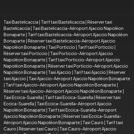
Taxi Bastelicaccia
|
Tarif taxi Bastelicaccia
|
Réserver taxi
Bastelicaccia
|
Taxi Bastelicaccia-Aéroport Ajaccio Napoléon
Bonaparte
|
Tarif taxi Bastelicaccia-Aéroport Ajaccio Napoléon
Bonaparte
|
Réserver taxi Bastelicaccia-Aéroport Ajaccio
Napoléon Bonaparte
|
Taxi Porticcio
|
Tarif taxi Porticcio
|
Réserver taxi Porticcio
|
Taxi Porticcio-Aéroport Ajaccio
Napoléon Bonaparte
|
Tarif taxi Porticcio-Aéroport Ajaccio
Napoléon Bonaparte
|
Réserver taxi Porticcio-Aéroport Ajaccio
Napoléon Bonaparte
|
Taxi Ajaccio
|
Tarif taxi Ajaccio
|
Réserver
taxi Ajaccio
|
Taxi Ajaccio-Aéroport Ajaccio Napoléon Bonaparte
|
Tarif taxi Ajaccio-Aéroport Ajaccio Napoléon Bonaparte
|
Réserver taxi Ajaccio-Aéroport Ajaccio Napoléon Bonaparte
|
Taxi Eccica-Suarella
|
Tarif taxi Eccica-Suarella
|
Réserver taxi
Eccica-Suarella
|
Taxi Eccica-Suarella-Aéroport Ajaccio
Napoléon Bonaparte
|
Tarif taxi Eccica-Suarella-Aéroport
Ajaccio Napoléon Bonaparte
|
Réserver taxi Eccica-Suarella-
Aéroport Ajaccio Napoléon Bonaparte
|
Taxi Cauro
|
Tarif taxi
Cauro
|
Réserver taxi Cauro
|
Taxi Cauro-Aéroport Ajaccio