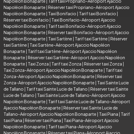
Napoléon Bonaparte
|
Tarif taxi Propriano-Aéroport Ajaccio
Napoléon Bonaparte
|
Réserver taxi Propriano-Aéroport Ajaccio
Napoléon Bonaparte
|
Taxi Bonifacio
|
Tarif taxi Bonifacio
|
Réserver taxi Bonifacio
|
Taxi Bonifacio-Aéroport Ajaccio
Napoléon Bonaparte
|
Tarif taxi Bonifacio-Aéroport Ajaccio
Napoléon Bonaparte
|
Réserver taxi Bonifacio-Aéroport Ajaccio
Napoléon Bonaparte
|
Taxi Sartène
|
Tarif taxi Sartène
|
Réserver
taxi Sartène
|
Taxi Sartène-Aéroport Ajaccio Napoléon
Bonaparte
|
Tarif taxi Sartène-Aéroport Ajaccio Napoléon
Bonaparte
|
Réserver taxi Sartène-Aéroport Ajaccio Napoléon
Bonaparte
|
Taxi Zonza
|
Tarif taxi Zonza
|
Réserver taxi Zonza
|
Taxi Zonza-Aéroport Ajaccio Napoléon Bonaparte
|
Tarif taxi
Zonza-Aéroport Ajaccio Napoléon Bonaparte
|
Réserver taxi
Zonza-Aéroport Ajaccio Napoléon Bonaparte
|
Taxi Sainte Lucie
de Tallano
|
Tarif taxi Sainte Lucie de Tallano
|
Réserver taxi Sainte
Lucie de Tallano
|
Taxi Sainte Lucie de Tallano-Aéroport Ajaccio
Napoléon Bonaparte
|
Tarif taxi Sainte Lucie de Tallano-Aéroport
Ajaccio Napoléon Bonaparte
|
Réserver taxi Sainte Lucie de
Tallano-Aéroport Ajaccio Napoléon Bonaparte
|
Taxi Piana
|
Tarif
taxi Piana
|
Réserver taxi Piana
|
Taxi Piana-Aéroport Ajaccio
Napoléon Bonaparte
|
Tarif taxi Piana-Aéroport Ajaccio
Napoléon Bonaparte
|
Réserver taxi Piana-Aéroport Ajaccio