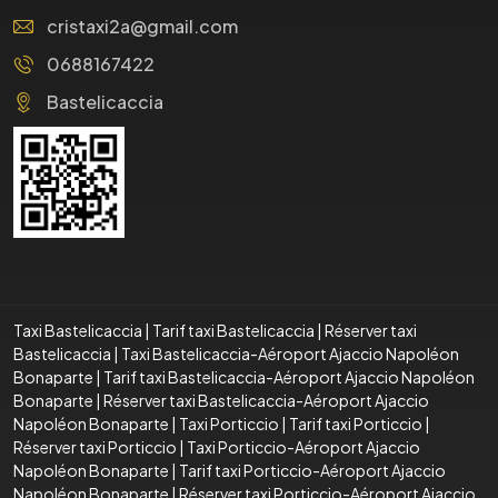
cristaxi2a@gmail.com
0688167422
Bastelicaccia
Taxi Bastelicaccia
|
Tarif taxi Bastelicaccia
|
Réserver taxi
Bastelicaccia
|
Taxi Bastelicaccia-Aéroport Ajaccio Napoléon
Bonaparte
|
Tarif taxi Bastelicaccia-Aéroport Ajaccio Napoléon
Bonaparte
|
Réserver taxi Bastelicaccia-Aéroport Ajaccio
Napoléon Bonaparte
|
Taxi Porticcio
|
Tarif taxi Porticcio
|
Réserver taxi Porticcio
|
Taxi Porticcio-Aéroport Ajaccio
Napoléon Bonaparte
|
Tarif taxi Porticcio-Aéroport Ajaccio
Napoléon Bonaparte
|
Réserver taxi Porticcio-Aéroport Ajaccio