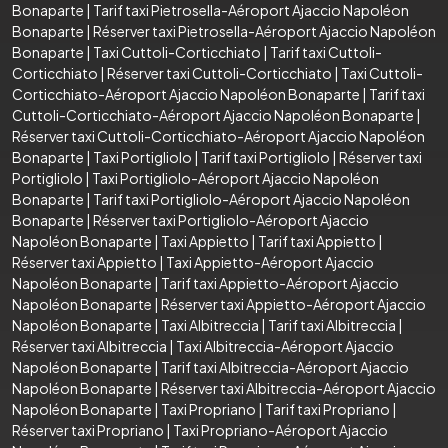
Bonaparte
|
Tarif taxi Pietrosella-Aéroport Ajaccio Napoléon
Bonaparte
|
Réserver taxi Pietrosella-Aéroport Ajaccio Napoléon
Bonaparte
|
Taxi Cuttoli-Corticchiato
|
Tarif taxi Cuttoli-
Corticchiato
|
Réserver taxi Cuttoli-Corticchiato
|
Taxi Cuttoli-
Corticchiato-Aéroport Ajaccio Napoléon Bonaparte
|
Tarif taxi
Cuttoli-Corticchiato-Aéroport Ajaccio Napoléon Bonaparte
|
Réserver taxi Cuttoli-Corticchiato-Aéroport Ajaccio Napoléon
Bonaparte
|
Taxi Portigliolo
|
Tarif taxi Portigliolo
|
Réserver taxi
Portigliolo
|
Taxi Portigliolo-Aéroport Ajaccio Napoléon
Bonaparte
|
Tarif taxi Portigliolo-Aéroport Ajaccio Napoléon
Bonaparte
|
Réserver taxi Portigliolo-Aéroport Ajaccio
Napoléon Bonaparte
|
Taxi Appietto
|
Tarif taxi Appietto
|
Réserver taxi Appietto
|
Taxi Appietto-Aéroport Ajaccio
Napoléon Bonaparte
|
Tarif taxi Appietto-Aéroport Ajaccio
Napoléon Bonaparte
|
Réserver taxi Appietto-Aéroport Ajaccio
Napoléon Bonaparte
|
Taxi Albitreccia
|
Tarif taxi Albitreccia
|
Réserver taxi Albitreccia
|
Taxi Albitreccia-Aéroport Ajaccio
Napoléon Bonaparte
|
Tarif taxi Albitreccia-Aéroport Ajaccio
Napoléon Bonaparte
|
Réserver taxi Albitreccia-Aéroport Ajaccio
Napoléon Bonaparte
|
Taxi Propriano
|
Tarif taxi Propriano
|
Réserver taxi Propriano
|
Taxi Propriano-Aéroport Ajaccio