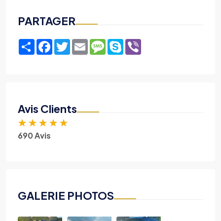
PARTAGER
Share
Facebook
Twitter
Email
Message
Skype
Viber
Avis Clients
★
★
★
★
★
690 Avis
GALERIE PHOTOS