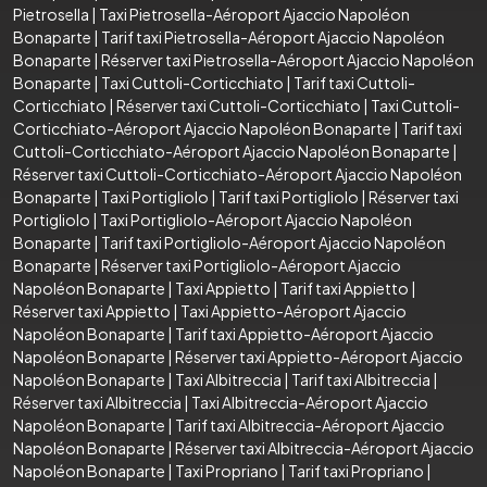
Pietrosella
|
Taxi Pietrosella-Aéroport Ajaccio Napoléon
Bonaparte
|
Tarif taxi Pietrosella-Aéroport Ajaccio Napoléon
Bonaparte
|
Réserver taxi Pietrosella-Aéroport Ajaccio Napoléon
Bonaparte
|
Taxi Cuttoli-Corticchiato
|
Tarif taxi Cuttoli-
Corticchiato
|
Réserver taxi Cuttoli-Corticchiato
|
Taxi Cuttoli-
Corticchiato-Aéroport Ajaccio Napoléon Bonaparte
|
Tarif taxi
Cuttoli-Corticchiato-Aéroport Ajaccio Napoléon Bonaparte
|
Réserver taxi Cuttoli-Corticchiato-Aéroport Ajaccio Napoléon
Bonaparte
|
Taxi Portigliolo
|
Tarif taxi Portigliolo
|
Réserver taxi
Portigliolo
|
Taxi Portigliolo-Aéroport Ajaccio Napoléon
Bonaparte
|
Tarif taxi Portigliolo-Aéroport Ajaccio Napoléon
Bonaparte
|
Réserver taxi Portigliolo-Aéroport Ajaccio
Napoléon Bonaparte
|
Taxi Appietto
|
Tarif taxi Appietto
|
Réserver taxi Appietto
|
Taxi Appietto-Aéroport Ajaccio
Napoléon Bonaparte
|
Tarif taxi Appietto-Aéroport Ajaccio
Napoléon Bonaparte
|
Réserver taxi Appietto-Aéroport Ajaccio
Napoléon Bonaparte
|
Taxi Albitreccia
|
Tarif taxi Albitreccia
|
Réserver taxi Albitreccia
|
Taxi Albitreccia-Aéroport Ajaccio
Napoléon Bonaparte
|
Tarif taxi Albitreccia-Aéroport Ajaccio
Napoléon Bonaparte
|
Réserver taxi Albitreccia-Aéroport Ajaccio
Napoléon Bonaparte
|
Taxi Propriano
|
Tarif taxi Propriano
|