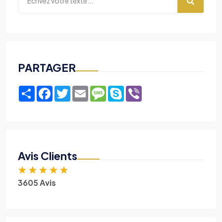
PARTAGER
Share
Facebook
Twitter
Email
Message
Skype
Viber
Avis Clients
★
★
★
★
★
3605 Avis