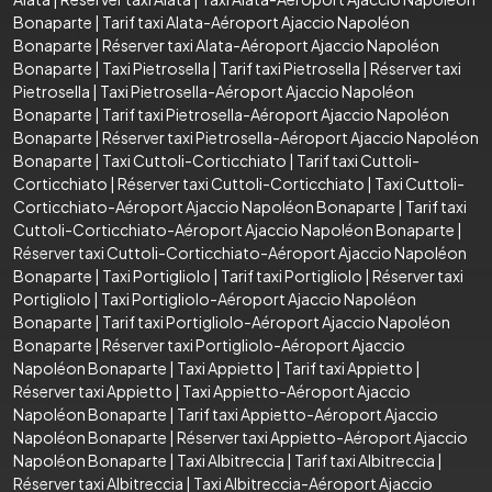
Bonaparte
|
Tarif taxi Alata-Aéroport Ajaccio Napoléon
Bonaparte
|
Réserver taxi Alata-Aéroport Ajaccio Napoléon
Bonaparte
|
Taxi Pietrosella
|
Tarif taxi Pietrosella
|
Réserver taxi
Pietrosella
|
Taxi Pietrosella-Aéroport Ajaccio Napoléon
Bonaparte
|
Tarif taxi Pietrosella-Aéroport Ajaccio Napoléon
Bonaparte
|
Réserver taxi Pietrosella-Aéroport Ajaccio Napoléon
Bonaparte
|
Taxi Cuttoli-Corticchiato
|
Tarif taxi Cuttoli-
Corticchiato
|
Réserver taxi Cuttoli-Corticchiato
|
Taxi Cuttoli-
Corticchiato-Aéroport Ajaccio Napoléon Bonaparte
|
Tarif taxi
Cuttoli-Corticchiato-Aéroport Ajaccio Napoléon Bonaparte
|
Réserver taxi Cuttoli-Corticchiato-Aéroport Ajaccio Napoléon
Bonaparte
|
Taxi Portigliolo
|
Tarif taxi Portigliolo
|
Réserver taxi
Portigliolo
|
Taxi Portigliolo-Aéroport Ajaccio Napoléon
Bonaparte
|
Tarif taxi Portigliolo-Aéroport Ajaccio Napoléon
Bonaparte
|
Réserver taxi Portigliolo-Aéroport Ajaccio
Napoléon Bonaparte
|
Taxi Appietto
|
Tarif taxi Appietto
|
Réserver taxi Appietto
|
Taxi Appietto-Aéroport Ajaccio
Napoléon Bonaparte
|
Tarif taxi Appietto-Aéroport Ajaccio
Napoléon Bonaparte
|
Réserver taxi Appietto-Aéroport Ajaccio
Napoléon Bonaparte
|
Taxi Albitreccia
|
Tarif taxi Albitreccia
|
Réserver taxi Albitreccia
|
Taxi Albitreccia-Aéroport Ajaccio