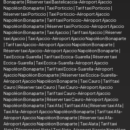
Bonaparte
|
Réserver taxi Bastelicaccia-Aéroport Ajaccio
Napoléon Bonaparte
|
Taxi Porticcio
|
Tarif taxi Porticcio
|
Réserver taxi Porticcio
|
Taxi Porticcio-Aéroport Ajaccio
Napoléon Bonaparte
|
Tarif taxi Porticcio-Aéroport Ajaccio
Napoléon Bonaparte
|
Réserver taxi Porticcio-Aéroport Ajaccio
Napoléon Bonaparte
|
Taxi Ajaccio
|
Tarif taxi Ajaccio
|
Réserver
taxi Ajaccio
|
Taxi Ajaccio-Aéroport Ajaccio Napoléon Bonaparte
|
Tarif taxi Ajaccio-Aéroport Ajaccio Napoléon Bonaparte
|
Réserver taxi Ajaccio-Aéroport Ajaccio Napoléon Bonaparte
|
Taxi Eccica-Suarella
|
Tarif taxi Eccica-Suarella
|
Réserver taxi
Eccica-Suarella
|
Taxi Eccica-Suarella-Aéroport Ajaccio
Napoléon Bonaparte
|
Tarif taxi Eccica-Suarella-Aéroport
Ajaccio Napoléon Bonaparte
|
Réserver taxi Eccica-Suarella-
Aéroport Ajaccio Napoléon Bonaparte
|
Taxi Cauro
|
Tarif taxi
Cauro
|
Réserver taxi Cauro
|
Taxi Cauro-Aéroport Ajaccio
Napoléon Bonaparte
|
Tarif taxi Cauro-Aéroport Ajaccio
Napoléon Bonaparte
|
Réserver taxi Cauro-Aéroport Ajaccio
Napoléon Bonaparte
|
Taxi Afa
|
Tarif taxi Afa
|
Réserver taxi Afa
|
Taxi Afa-Aéroport Ajaccio Napoléon Bonaparte
|
Tarif taxi Afa-
Aéroport Ajaccio Napoléon Bonaparte
|
Réserver taxi Afa-
Aéroport Ajaccio Napoléon Bonaparte
|
Taxi Alata
|
Tarif taxi
Alata
|
Réserver taxi Alata
|
Taxi Alata-Aéroport Ajaccio Napoléon